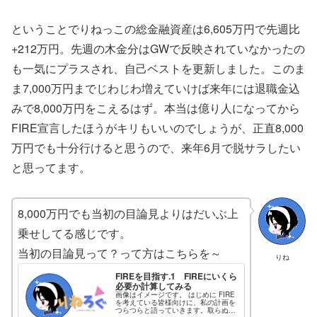
ということでりねっこの総金融資産は6,605万円で先週比
+212万円。先週の木金分はGWで反映されていなかったの
も一気にプラスされ、自己ベストを更新しました。このま
ま7,000万円までじわじわ増えていけば来年には退職金込
みで8,000万円をこえるはず。本当は億り人になってから
FIRE宣言したほうがキリもいいのでしょうが、正直8,000
万円でも十分行けると思うので、来年6月で脱サラしたい
と思ってます。
8,000万円でも当初の目論見よりはだいぶ上
乗せしてる感じです。
当初の目論見って？って方はこちらを～
りね
FIREを目指す.1 FIREにいくら
必要か計算してみる
画像はイメージです。 はじめに FIRE
を考えている皆様向けに、私の計画を
つらつらと語っていきます。取らぬ狸