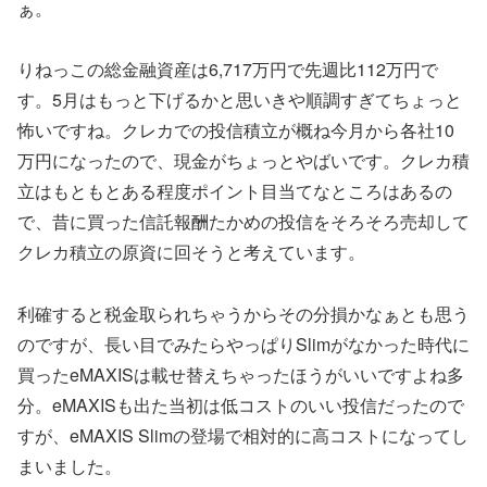
ぁ。
りねっこの総金融資産は6,717万円で先週比112万円で
す。5月はもっと下げるかと思いきや順調すぎてちょっと
怖いですね。クレカでの投信積立が概ね今月から各社10
万円になったので、現金がちょっとやばいです。クレカ積
立はもともとある程度ポイント目当てなところはあるの
で、昔に買った信託報酬たかめの投信をそろそろ売却して
クレカ積立の原資に回そうと考えています。
利確すると税金取られちゃうからその分損かなぁとも思う
のですが、長い目でみたらやっぱりSlimがなかった時代に
買ったeMAXISは載せ替えちゃったほうがいいですよね多
分。eMAXISも出た当初は低コストのいい投信だったので
すが、eMAXIS Slimの登場で相対的に高コストになってし
まいました。