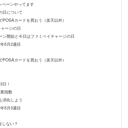
ャンペーンやってます
ジの日について
払いでPOSAカードを買おう（楽天以外）
のチャージの日
ャンペーン開始と今日はファミペイチャージの日
3年5月2週目
払いでPOSAカードを買おう（楽天以外）
23日！
造業指数
ンも消化しよう
3年5月3週目
存在しない？