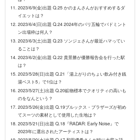
2023/6/9(金)出題 Q.25 かのまんさんがおすすめするダ
イエットは？
2023/6/4(日)出題 Q.24 2024年のパリ五輪でバドミント
ン出場枠は何人？
2023/6/3(土)出題 Q.23 ソンジェさんが最近ハマってい
ることは？
2023/6/2(金)出題 Q.22 貴景勝が優勝報告会を行った駅
は？
2023/5/28(日)出題 Q.21「湯上がりのちょい飲み付き銭
湯ベスト5」で1位は？
2023/5/27(土)出題 Q.20鉱物標本でクオリティの高いも
のをなんという？
2023/5/26(金)出題 Q.19ブルックス・ブラザーズが初め
てスーツの素材として使用した生地は？
2023/5/21(日)出題 Q.18『RADAR: Early Noise』で
2023年に選出されたアーティストは？
2023/5/20(土)出題 Q.17 和田優希さんが特に大変と語