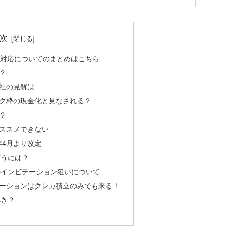
次
円対応についてのまとめはこちら
？
社の見解は
グ枠の現金化と見なされる？
？
ススメできない
4年4月より改定
貰うには？
のインビテーション狙いについて
ーションはクレカ積立のみでも来る！
べき？