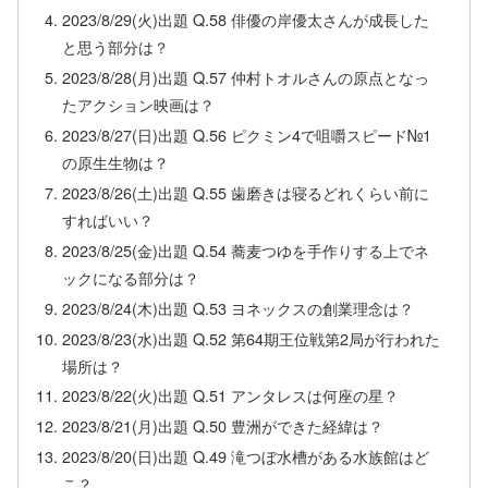
2023/8/29(火)出題 Q.58 俳優の岸優太さんが成長した
と思う部分は？
2023/8/28(月)出題 Q.57 仲村トオルさんの原点となっ
たアクション映画は？
2023/8/27(日)出題 Q.56 ピクミン4で咀嚼スピード№1
の原生生物は？
2023/8/26(土)出題 Q.55 歯磨きは寝るどれくらい前に
すればいい？
2023/8/25(金)出題 Q.54 蕎麦つゆを手作りする上でネ
ックになる部分は？
2023/8/24(木)出題 Q.53 ヨネックスの創業理念は？
2023/8/23(水)出題 Q.52 第64期王位戦第2局が行われた
場所は？
2023/8/22(火)出題 Q.51 アンタレスは何座の星？
2023/8/21(月)出題 Q.50 豊洲ができた経緯は？
2023/8/20(日)出題 Q.49 滝つぼ水槽がある水族館はど
こ？