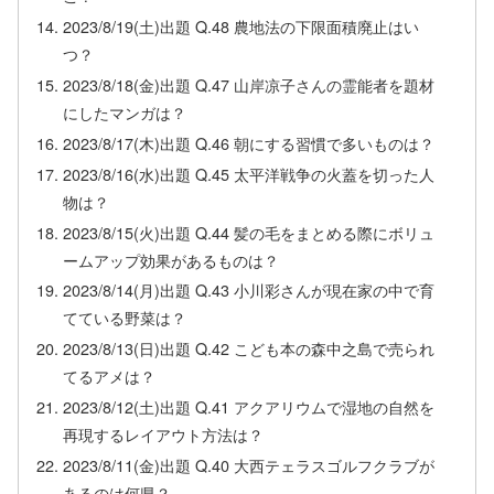
2023/8/19(土)出題 Q.48 農地法の下限面積廃止はい
つ？
2023/8/18(金)出題 Q.47 山岸凉子さんの霊能者を題材
にしたマンガは？
2023/8/17(木)出題 Q.46 朝にする習慣で多いものは？
2023/8/16(水)出題 Q.45 太平洋戦争の火蓋を切った人
物は？
2023/8/15(火)出題 Q.44 髪の毛をまとめる際にボリュ
ームアップ効果があるものは？
2023/8/14(月)出題 Q.43 小川彩さんが現在家の中で育
てている野菜は？
2023/8/13(日)出題 Q.42 こども本の森中之島で売られ
てるアメは？
2023/8/12(土)出題 Q.41 アクアリウムで湿地の自然を
再現するレイアウト方法は？
2023/8/11(金)出題 Q.40 大西テェラスゴルフクラブが
あるのは何県？