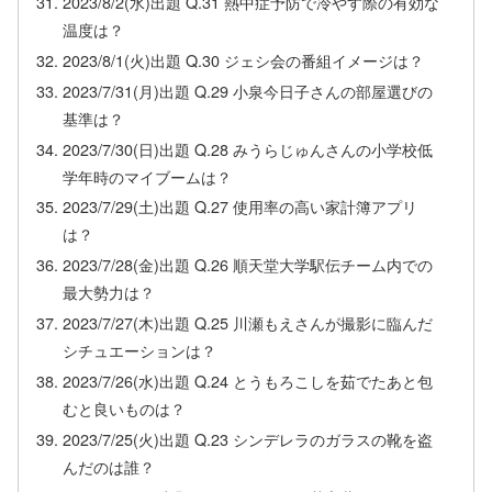
2023/8/2(水)出題 Q.31 熱中症予防で冷やす際の有効な
温度は？
2023/8/1(火)出題 Q.30 ジェシ会の番組イメージは？
2023/7/31(月)出題 Q.29 小泉今日子さんの部屋選びの
基準は？
2023/7/30(日)出題 Q.28 みうらじゅんさんの小学校低
学年時のマイブームは？
2023/7/29(土)出題 Q.27 使用率の高い家計簿アプリ
は？
2023/7/28(金)出題 Q.26 順天堂大学駅伝チーム内での
最大勢力は？
2023/7/27(木)出題 Q.25 川瀬もえさんが撮影に臨んだ
シチュエーションは？
2023/7/26(水)出題 Q.24 とうもろこしを茹でたあと包
むと良いものは？
2023/7/25(火)出題 Q.23 シンデレラのガラスの靴を盗
んだのは誰？