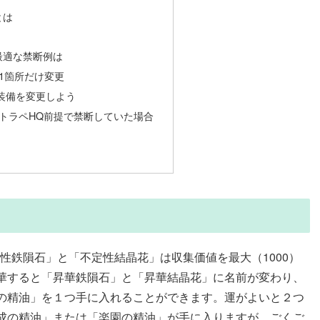
とは
最適な禁断例は
に1箇所だけ変更
装備を変更しよう
ロットラペHQ前提で禁断していた場合
定性鉄隕石」と「不定性結晶花」は収集価値を最大（1000）
華すると「昇華鉄隕石」と「昇華結晶花」に名前が変わり、
の精油」を１つ手に入れることができます。運がよいと２つ
成の精油」または「楽園の精油」が手に入りますが、ごくご