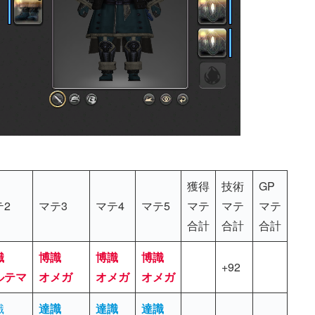
獲得
技術
GP
テ2
マテ3
マテ4
マテ5
マテ
マテ
マテ
合計
合計
合計
識
博識
博識
博識
+92
ルテマ
オメガ
オメガ
オメガ
識
達識
達識
達識