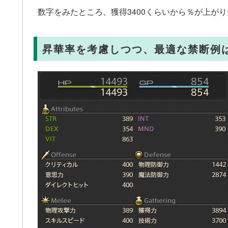
数字をみたところ、獲得3400くらいから％が上が
昇華率を考慮しつつ、最適な禁断例