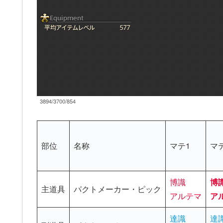
3894/3700/854
部位
名称
マテ1
マ
博識
博
主道具
パクトメーカー・ピック
アルテマ
ア
達識
達